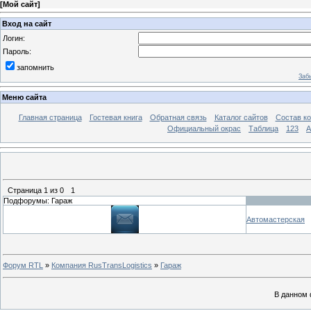
[
Мой сайт
]
Вход на сайт
Логин:
Пароль:
запомнить
Заб
Меню сайта
Главная страница
Гостевая книга
Обратная связь
Каталог сайтов
Состав к
Официальный окрас
Таблица
123
A
Страница
1
из
0
1
Подфорумы: Гараж
Автомастерская
Форум RTL
»
Компания RusTransLogistics
»
Гараж
В данном 