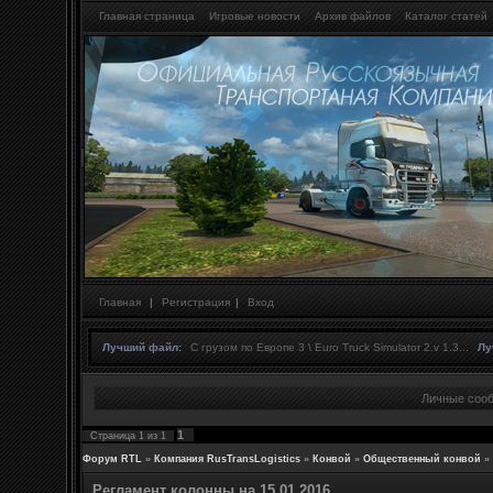
Главная страница
Игровые новости
Архив файлов
Каталог статей
Главная
|
Регистрация
|
Вход
Лучший файл:
С грузом по Европе 3 \ Euro Truck Simulator 2.v 1.3...
Лу
Личные соо
1
Страница
1
из
1
Форум RTL
»
Компания RusTransLogistics
»
Конвой
»
Общественный конвой
»
Регламент колонны на 15.01.2016