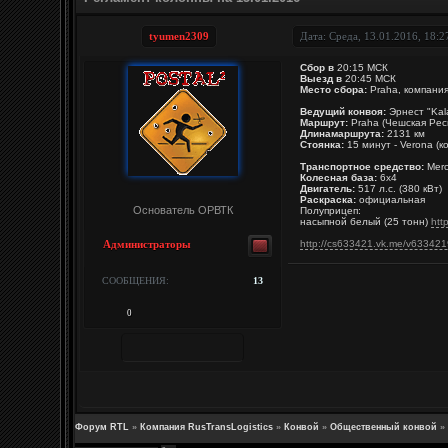
tyumen2309
Дата: Среда, 13.01.2016, 18:
Сбор в
20:15 МСК
Выезд в
20:45 МСК
Место сбора:
Praha, компани
Ведущий конвоя:
Эрнест "Kal
Маршрут:
Praha (Чешская Респ
Длинамаршрута:
2131 км
Стоянка:
15 минут - Verona (к
Транспортное средство:
Merc
Колесная база:
6x4
Двигатель:
517 л.с. (380 кВт)
Раскраска:
официальная
Основатель ОРВТК
Полуприцеп:
насыпной белый (25 тонн)
htt
http://cs633421.vk.me/v63342
Администраторы
СООБЩЕНИЯ:
13
0
Форум RTL
»
Компания RusTransLogistics
»
Конвой
»
Общественный конвой
»