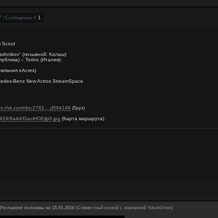
27 | Сообщение #
1
я Scout
ashnikov" (позывной: Калаш)
ублика) – Torino (Италия):
омпания eAcres)
edes-Benz New Actros StreamSpace
ps://vk.com/doc2762....d594146
(Груз)
1929/9a4d/GauiHOEjlp0.jpg
(Карта маршрута)
Регламент колонны на 15.01.2016
(Совместный конвой с компанией YukonUnion)