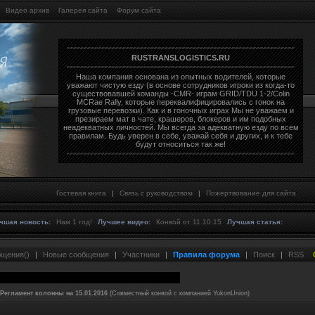
Видео архив
Галерея сайта
Форум сайта
RUSTRANSLOGISTICS.RU
Наша компания основана из опытных водителей, которые
уважают чистую езду (в основе сотрудников игроки из когда-то
существовавшей команды -CMR- играм GRID/TDU 1-2/Colin
MCRae Rally, которые переквалифицировались с гонок на
грузовые перевозки). Как и в гоночных играх Мы не уважаем и
презираем мат в чате, крашеров, блокеров и им подобных
неадекватных личностей. Мы всегда за адекватную езду по всем
правилам. Будь уверен в себе, уважай себя и других, и к тебе
будут относиться так же!
Гостевая книга
|
Связь с руководством
|
Пожертвование для сайта
чшая новость:
Нам 1 год!
Лучшее видео:
Конвой от 11.10.15
Лучшая статья:
бщения
()
|
Новые сообщения
|
Участники
|
Правила форума
|
Поиск
|
RSS
Регламент колонны на 15.01.2016
(Совместный конвой с компанией YukonUnion)