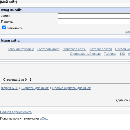
[
Мой сайт
]
Вход на сайт
Логин:
Пароль:
запомнить
Заб
Меню сайта
Главная страница
Гостевая книга
Обратная связь
Каталог сайтов
Состав к
Официальный окрас
Таблица
123
A
Страница
1
из
0
1
Форум RTL
»
Скрипты для uCoz
»
Прочие скрипты для uCoz
В данном 
Полная версия сайта
Используются технологии
uCoz