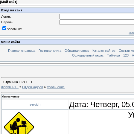
[
Мой сайт
]
Вход на сайт
Логин:
Пароль:
запомнить
Заб
Меню сайта
Главная страница
Гостевая книга
Обратная связь
Каталог сайтов
Состав к
Официальный окрас
Таблица
123
A
Страница
1
из
1
1
Форум RTL
»
Отдел кадров
»
Увольнение
Увольнение
Дата: Четверг, 05
sergich
У