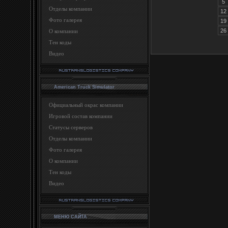
5
Отделы компании
12
Фото галерея
19
26
О компании
Тен коды
Видео
American Truck Simulator
Официальный окрас компании
Игровой состав компании
Статусы серверов
Отделы компании
Фото галерея
О компании
Тен коды
Видео
МЕНЮ САЙТА