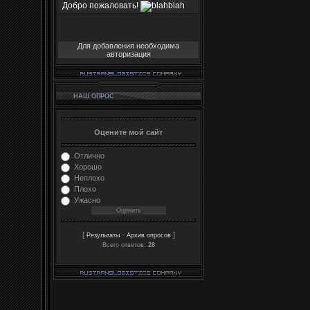
Для добавления необходима
авторизация
НАШ ОПРОС
Оцените мой сайт
Отлично
Хорошо
Неплохо
Плохо
Ужасно
[
·
]
Результаты
Архив опросов
Всего ответов:
28