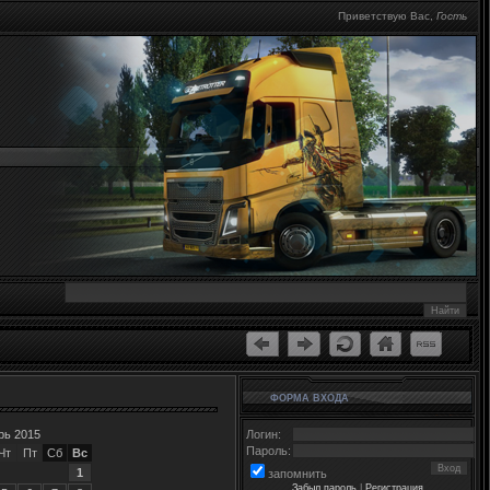
Приветствую Вас
,
Гость
ФОРМА ВХОДА
рь 2015
Логин:
Пароль:
Чт
Пт
Сб
Вс
1
запомнить
Забыл пароль
|
Регистрация