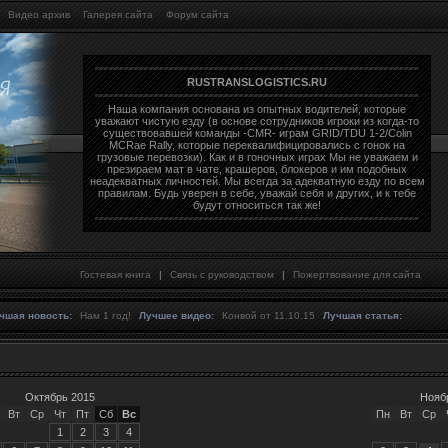
Видео архив
Галерея сайта
Форум сайта
RUSTRANSLOGISTICS.RU
Наша компания основана из опытных водителей, которые
уважают чистую езду (в основе сотрудников игроки из когда-то
существовавшей команды -CMR- играм GRID/TDU 1-2/Colin
MCRae Rally, которые переквалифицировались с гонок на
грузовые перевозки). Как и в гоночных играх Мы не уважаем и
презираем мат в чате, крашеров, блокеров и им подобных
неадекватных личностей. Мы всегда за адекватную езду по всем
правилам. Будь уверен в себе, уважай себя и других, и к тебе
будут относиться так же!
Гостевая книга
|
Связь с руководством
|
Пожертвование для сайта
чшая новость:
Нам 1 год!
Лучшее видео:
Конвой от 11.10.15
Лучшая статья:
Октябрь 2015
Нояб
Вт
Ср
Чт
Пт
Сб
Вс
Пн
Вт
Ср
1
2
3
4