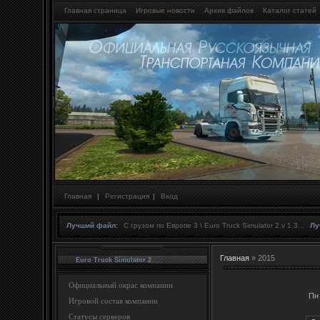
Главная страница
Игровые новости
Архив файлов
Каталог статей
Главная
|
Регистрация
|
Вход
Лучший файл:
С грузом по Европе 3 \ Euro Truck Simulator 2.v 1.3...
Лу
Главная
»
2015
Euro Truck Simulator 2
Официальный окрас компании
Пн
Игровой состав компании
Статусы серверов