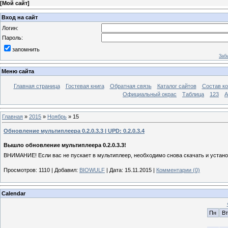
[
Мой сайт
]
Вход на сайт
Логин:
Пароль:
запомнить
Заб
Меню сайта
Главная страница
Гостевая книга
Обратная связь
Каталог сайтов
Состав к
Официальный окрас
Таблица
123
A
Главная
»
2015
»
Ноябрь
»
15
Обновление мультиплеера 0.2.0.3.3 | UPD: 0.2.0.3.4
Вышло обновление мультиплеера 0.2.0.3.3!
ВНИМАНИЕ! Если вас не пускает в мультиплеер, необходимо снова скачать и устано
Просмотров:
1110
|
Добавил:
BIOWULF
|
Дата:
15.11.2015
|
Комментарии (0)
Calendar
Пн
Вт