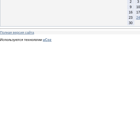
2
3
9
10
16
17
23
24
30
Полная версия сайта
Используются технологии
uCoz