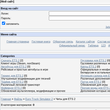
[
Мой сайт
]
Вход на сайт
Логин:
Пароль:
запомнить
Заб
Меню сайта
Главная страница
Гостевая книга
Обратная связь
Каталог сайтов
Состав к
Официальный окрас
Таблица
123
A
Categories
Скачать ETS 2
[2]
Грузовики для ETS 2
[0]
Клиент игры (Steam, nonSteam)
Грузовики различных м
Автобусы для ETS 2
[0]
Карты ETS 2
[0]
Рейсовые и простые автобусы в игре
Официальные и неофиц
Беларусии и остальны
Тюнинг для ETS 2
[0]
Интерьер салона для E
Улучшенные модификации для тягачей
Различные дополнения
Трафик для ETS 2
[0]
Патчи для ETS 2
[0]
Различный легковой транспорт
Обновления для игры
Multiplayer ETS 2
[0]
Прочие моды для ETS 
Обновления мультиплеера, модификации и прочее
Дополнения которые н
Главная
»
Файлы
»
Euro Truck Simulator 2
» Читы для ETS 2
В категории материалов
:
0