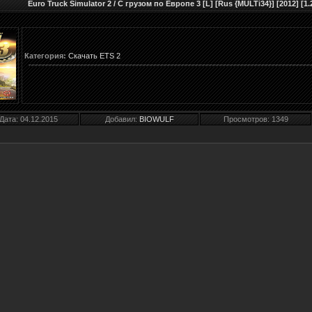
Euro Truck Simulator 2 / С грузом по Европе 3 [L] [Rus {MULTi34}] [2012] [1.2
Категория:
Скачать ETS 2
Дата:
04.12.2015
Добавил:
BIOWULF
Просмотров: 1349