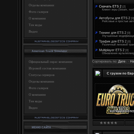
Отделы компании
Скачать ETS 2
[2]
Клиент игры (Steam, no
Фото галерея
Автобусы для ETS 2
О компании
[0
Рейсовые и простые авт
Тен коды
Видео
Тюнинг для ETS 2
[0]
Улучшенные модификаци
Трафик для ETS 2
[0]
Различный легковой тра
Multiplayer ETS 2
[0]
American Truck Simulator
Обновления мультиплеер
Сортировать по
:
Дате
·
На
Официальный окрас компании
Игровой состав компании
С грузом по Евро
Статусы серверов
Отделы компании
Фото галерея
О компании
Тен коды
Видео
МЕНЮ САЙТА