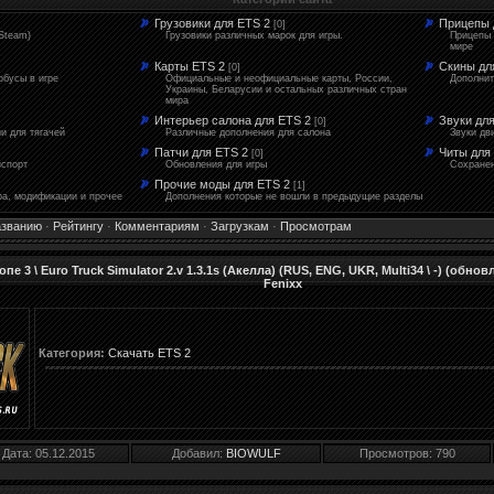
Грузовики для ETS 2
Прицепы 
[0]
nSteam)
Грузовики различных марок для игры.
Прицепы 
мире
Карты ETS 2
Скины дл
]
[0]
обусы в игре
Официальные и неофициальные карты, России,
Дополнит
Украины, Беларусии и остальных различных стран
мира
Интерьер салона для ETS 2
Звуки дл
[0]
и для тягачей
Различные дополнения для салона
Звуки дв
Патчи для ETS 2
Читы для
[0]
нспорт
Обновления для игры
Сохранен
Прочие моды для ETS 2
[1]
а, модификации и прочее
Дополнения которые не вошли в предыдущие разделы
званию
·
Рейтингу
·
Комментариям
·
Загрузкам
·
Просмотрам
пе 3 \ Euro Truck Simulator 2.v 1.3.1s (Акелла) (RUS, ENG, UKR, Multi34 \ -) (обновл
Fenixx
Категория:
Скачать ETS 2
Дата:
05.12.2015
Добавил:
BIOWULF
Просмотров: 790