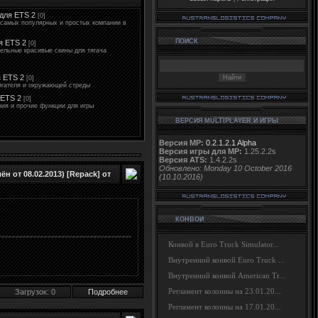
для ETS 2
[0]
самых популярных и простых компании в
ПОИСК
я ETS 2
[0]
ельные красивые скины для тягача
я ETS 2
[0]
игателя и окружающей стреды
 ETS 2
[0]
ия и прочие функции для игры
ВЕРСИЯ MULTIPLAYER И ИГРЫ
Версия MP:
0.2.1.2.1 Alpha
Версия игры для MP:
1.25.2.2s
Версия ATS:
1.4.2.2s
Обновлено: Monday 10 October 2016
ён от 08.02.2013) [Repack] от
(10.10.2016)
КОНВОИ
Конвой в Euro Truck Simulator...
Внутренний конвой Euro Truck ...
Внутренний конвой American Tr...
Регламент колонны на 23.01.20...
Загрузок: 0
Подробнее
Регламент колонны на 17.01.20...