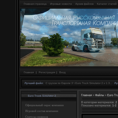
Главная страница
Игровые новости
Архив файлов
Каталог статей
Главная
|
Регистрация
|
Вход
Лучший файл:
С грузом по Европе 3 \ Euro Truck Simulator 2.v 1.3...
Лу
Главная
»
Файлы
»
Euro Tru
Euro Truck Simulator 2
В категории материалов
:
2
Официальный окрас компании
Показано материалов
:
1-2
Игровой состав компании
Статусы серверов