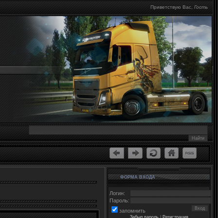
Приветствую Вас
,
Гость
ФОРМА ВХОДА
Логин:
Пароль:
запомнить
Забыл пароль
|
Регистрация