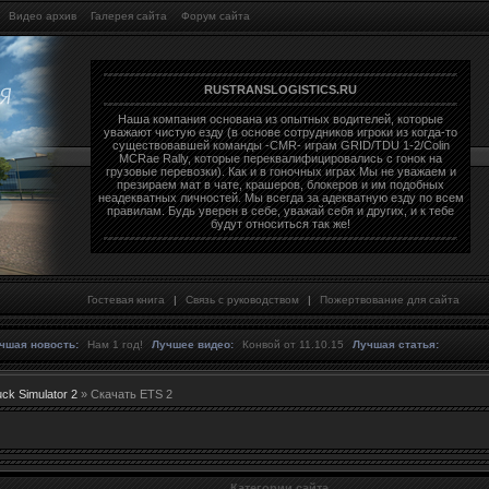
Видео архив
Галерея сайта
Форум сайта
RUSTRANSLOGISTICS.RU
Наша компания основана из опытных водителей, которые
уважают чистую езду (в основе сотрудников игроки из когда-то
существовавшей команды -CMR- играм GRID/TDU 1-2/Colin
MCRae Rally, которые переквалифицировались с гонок на
грузовые перевозки). Как и в гоночных играх Мы не уважаем и
презираем мат в чате, крашеров, блокеров и им подобных
неадекватных личностей. Мы всегда за адекватную езду по всем
правилам. Будь уверен в себе, уважай себя и других, и к тебе
будут относиться так же!
Гостевая книга
|
Связь с руководством
|
Пожертвование для сайта
чшая новость:
Нам 1 год!
Лучшее видео:
Конвой от 11.10.15
Лучшая статья:
ck Simulator 2
» Скачать ETS 2
Категории сайта