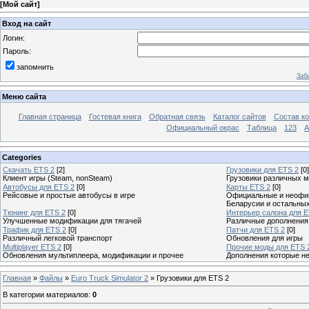
[
Мой сайт
]
Вход на сайт
Логин:
Пароль:
запомнить
Заб
Меню сайта
Главная страница
Гостевая книга
Обратная связь
Каталог сайтов
Состав к
Официальный окрас
Таблица
123
A
Categories
Скачать ETS 2
[2]
Грузовики для ETS 2
[0]
Клиент игры (Steam, nonSteam)
Грузовики различных м
Автобусы для ETS 2
[0]
Карты ETS 2
[0]
Рейсовые и простые автобусы в игре
Официальные и неофиц
Беларусии и остальны
Тюнинг для ETS 2
[0]
Интерьер салона для E
Улучшенные модификации для тягачей
Различные дополнения
Трафик для ETS 2
[0]
Патчи для ETS 2
[0]
Различный легковой транспорт
Обновления для игры
Multiplayer ETS 2
[0]
Прочие моды для ETS 
Обновления мультиплеера, модификации и прочее
Дополнения которые н
Главная
»
Файлы
»
Euro Truck Simulator 2
» Грузовики для ETS 2
В категории материалов
:
0