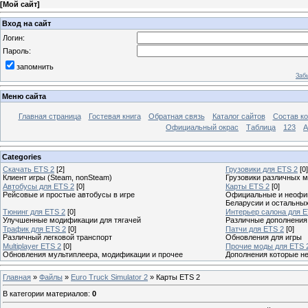
[
Мой сайт
]
Вход на сайт
Логин:
Пароль:
запомнить
Заб
Меню сайта
Главная страница
Гостевая книга
Обратная связь
Каталог сайтов
Состав к
Официальный окрас
Таблица
123
A
Categories
Скачать ETS 2
[2]
Грузовики для ETS 2
[0]
Клиент игры (Steam, nonSteam)
Грузовики различных м
Автобусы для ETS 2
[0]
Карты ETS 2
[0]
Рейсовые и простые автобусы в игре
Официальные и неофиц
Беларусии и остальны
Тюнинг для ETS 2
[0]
Интерьер салона для E
Улучшенные модификации для тягачей
Различные дополнения
Трафик для ETS 2
[0]
Патчи для ETS 2
[0]
Различный легковой транспорт
Обновления для игры
Multiplayer ETS 2
[0]
Прочие моды для ETS 
Обновления мультиплеера, модификации и прочее
Дополнения которые н
Главная
»
Файлы
»
Euro Truck Simulator 2
» Карты ETS 2
В категории материалов
:
0