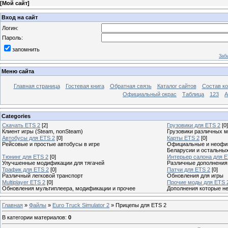
[
Мой сайт
]
Вход на сайт
Логин:
Пароль:
запомнить
Заб
Меню сайта
Главная страница
Гостевая книга
Обратная связь
Каталог сайтов
Состав к
Официальный окрас
Таблица
123
A
Categories
Скачать ETS 2
[2]
Грузовики для ETS 2
[0]
Клиент игры (Steam, nonSteam)
Грузовики различных м
Автобусы для ETS 2
[0]
Карты ETS 2
[0]
Рейсовые и простые автобусы в игре
Официальные и неофиц
Беларусии и остальны
Тюнинг для ETS 2
[0]
Интерьер салона для E
Улучшенные модификации для тягачей
Различные дополнения
Трафик для ETS 2
[0]
Патчи для ETS 2
[0]
Различный легковой транспорт
Обновления для игры
Multiplayer ETS 2
[0]
Прочие моды для ETS 
Обновления мультиплеера, модификации и прочее
Дополнения которые н
Главная
»
Файлы
»
Euro Truck Simulator 2
» Прицепы для ETS 2
В категории материалов
:
0