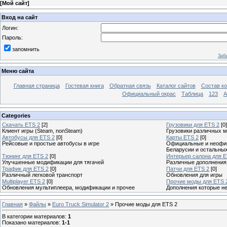
[
Мой сайт
]
Вход на сайт
Логин:
Пароль:
запомнить
Заб
Меню сайта
Главная страница
Гостевая книга
Обратная связь
Каталог сайтов
Состав к
Официальный окрас
Таблица
123
A
Categories
Скачать ETS 2
[2]
Грузовики для ETS 2
[0]
Клиент игры (Steam, nonSteam)
Грузовики различных м
Автобусы для ETS 2
[0]
Карты ETS 2
[0]
Рейсовые и простые автобусы в игре
Официальные и неофиц
Беларусии и остальны
Тюнинг для ETS 2
[0]
Интерьер салона для E
Улучшенные модификации для тягачей
Различные дополнения
Трафик для ETS 2
[0]
Патчи для ETS 2
[0]
Различный легковой транспорт
Обновления для игры
Multiplayer ETS 2
[0]
Прочие моды для ETS 
Обновления мультиплеера, модификации и прочее
Дополнения которые н
Главная
»
Файлы
»
Euro Truck Simulator 2
» Прочие моды для ETS 2
В категории материалов
:
1
Показано материалов
:
1-1