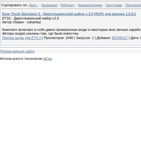
Сортировать по
:
Дате
·
Названию
·
Рейтингу
·
Комментариям
·
Загрузкам
·
Просмот
Euro Truck Simulator 2 - Джентльменский набор v 2.0 (RUS) для версии 1.2.5.1
ETS2 - Джентльменский набор v2.0
Автор сборки - zaharbaz
Комплект включает в себя давно проверенные моды и некоторые мои личные нарабо
Авторы модов указаны там, где были известны.
Прочие моды для ETS 2
|
Просмотров:
1040
|
Загрузок:
1
|
Добавил:
BIOWULF
|
Дата:
Полная версия сайта
Используются технологии
uCoz